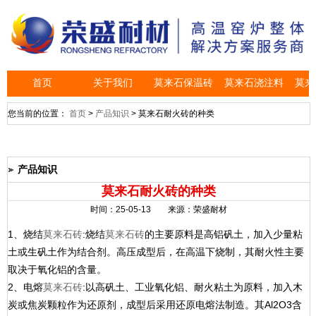
首页
关于我们
莫来石保温砖
莫来石浇注料
莫来
您当前的位置：
首页
>
产品知识
> 莫来石耐火砖的种类
产品知识
料
莫来石耐火砖的种类
时间：25-05-13 来源：荣盛耐材
1、烧结
莫来石砖
:烧结
莫来石砖
的主要原料是高铝矾土，加入少量粘
土或生矾土作为结合剂。高压成型后，在高温下烧制，其耐火性主要
取决于氧化铝的含量。
2、电熔
莫来石砖
:以高矾土、工业氧化铝、耐火粘土为原料，加入木
炭或焦炭颗粒作为还原剂，成型后采用还原电熔法制造。其Al2O3含