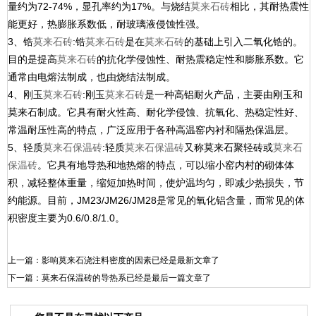
量约为72-74%，显孔率约为17%。与烧结
莫来石砖
相比，其耐热震性
能更好，热膨胀系数低，耐玻璃液侵蚀性强。
3、锆
莫来石砖
:锆
莫来石砖
是在
莫来石砖
的基础上引入二氧化锆的。
目的是提高
莫来石砖
的抗化学侵蚀性、耐热震稳定性和膨胀系数。它
通常由电熔法制成，也由烧结法制成。
4、刚玉
莫来石砖
:刚玉
莫来石砖
是一种高铝耐火产品，主要由刚玉和
莫来石制成。它具有耐火性高、耐化学侵蚀、抗氧化、热稳定性好、
常温耐压性高的特点，广泛应用于各种高温窑内衬和隔热保温层。
5、轻质
莫来石保温砖
:轻质
莫来石保温砖
又称莫来石聚轻砖或
莫来石
保温砖
。它具有地导热和地热熔的特点，可以缩小窑内村的砌体体
积，减轻整体重量，缩短加热时间，使炉温均匀，即减少热损失，节
约能源。目前，JM23/JM26/JM28是常见的氧化铝含量，而常见的体
积密度主要为0.6/0.8/1.0。
上一篇：
影响莫来石浇注料密度的因素
已经是最新文章了
下一篇：
莫来石保温砖的导热系
已经是最后一篇文章了